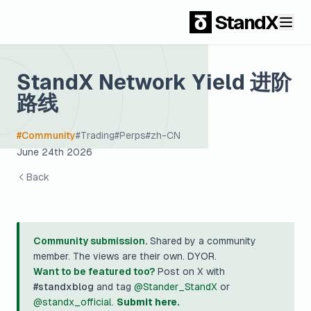
StandX
StandX Network Yield 进阶
路线
#
Community
#
Trading
#
Perps
#
zh-CN
June 24th 2026
Back
Community submission.
Shared by a community
member. The views are their own. DYOR.
Want to be featured too?
Post on X with
#standxblog
and tag
@Stander_StandX
or
@standx_official
.
Submit here.