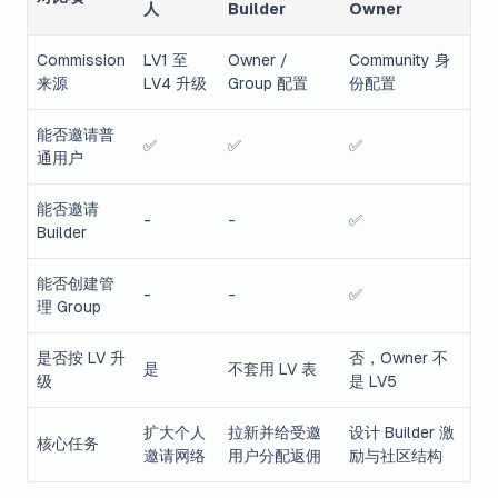
人
Builder
Owner
Commission
LV1 至
Owner /
Community 身
来源
LV4 升级
Group 配置
份配置
能否邀请普
✅
✅
✅
通用户
能否邀请
-
-
✅
Builder
能否创建管
-
-
✅
理 Group
是否按 LV 升
否，Owner 不
是
不套用 LV 表
级
是 LV5
扩大个人
拉新并给受邀
设计 Builder 激
核心任务
邀请网络
用户分配返佣
励与社区结构